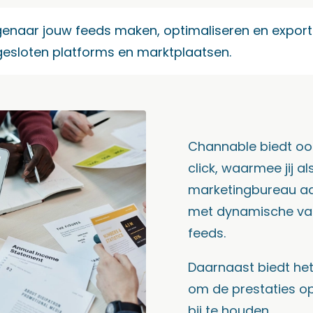
igenaar jouw feeds maken, optimaliseren en export
ngesloten platforms en marktplaatsen.
Channable biedt oo
click, waarmee jij al
marketingbureau ad
met dynamische var
feeds.
Daarnaast biedt he
om de prestaties op
bij te houden.