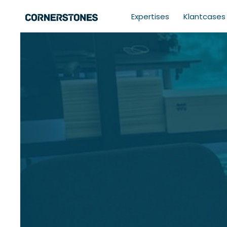
Expertises
Klantcases