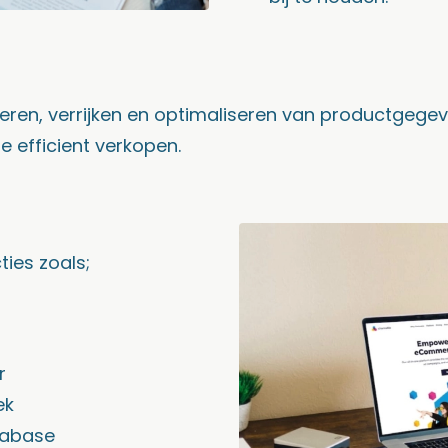
teren, verrijken en optimaliseren van productgeg
 efficient verkopen.
ies zoals;
r
ek
tabase