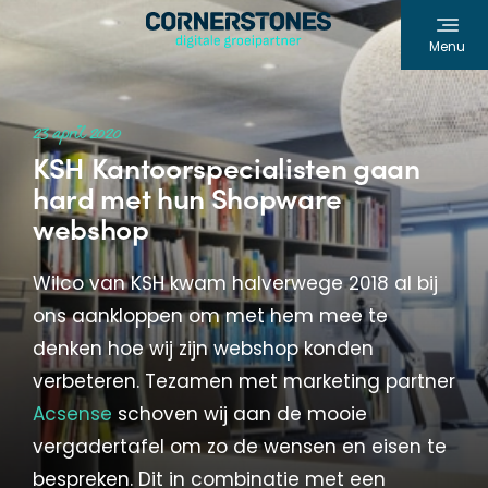
Menu
23 april 2020
KSH Kantoorspecialisten gaan
hard met hun Shopware
webshop
Wilco van KSH kwam halverwege 2018 al bij
ons aankloppen om met hem mee te
denken hoe wij zijn webshop konden
verbeteren. Tezamen met marketing partner
Acsense
schoven wij aan de mooie
vergadertafel om zo de wensen en eisen te
bespreken. Dit in combinatie met een