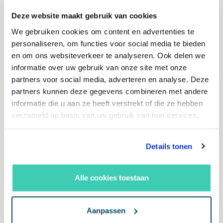
Deze website maakt gebruik van cookies
We gebruiken cookies om content en advertenties te
personaliseren, om functies voor social media te bieden
en om ons websiteverkeer te analyseren. Ook delen we
informatie over uw gebruik van onze site met onze
partners voor social media, adverteren en analyse. Deze
partners kunnen deze gegevens combineren met andere
KSH kantoorspecialisten op tv bij
informatie die u aan ze heeft verstrekt of die ze hebben
RTL-Z
verzameld op basis van uw gebruik van hun services.
Zo kwam KSH met een uniek thuiswerk
Details tonen
pakket voor een scherpe prijs! Dit ging niet
ongemerkt waar de bestellingen de deur
Alle cookies toestaan
uitvlogen en ook RTL-Z hem vroeg deel te
nemen in hun programma.
Aanpassen
Bekijk hier de uitzending terug