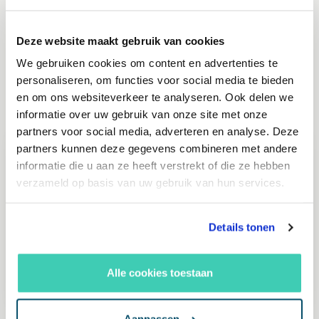
Zo kan je ook producten, categorieën of
bijvoorbeeld een aanbieding direct in de
Deze website maakt gebruik van cookies
pagina zetten welk uit je eigen shop komt.
We gebruiken cookies om content en advertenties te
personaliseren, om functies voor social media te bieden
Content opmaken met slimme koppelingen
en om ons websiteverkeer te analyseren. Ook delen we
naar je eigen aanbod!
informatie over uw gebruik van onze site met onze
partners voor social media, adverteren en analyse. Deze
partners kunnen deze gegevens combineren met andere
informatie die u aan ze heeft verstrekt of die ze hebben
verzameld op basis van uw gebruik van hun services.
Details tonen
Alle cookies toestaan
Blokken en elementen