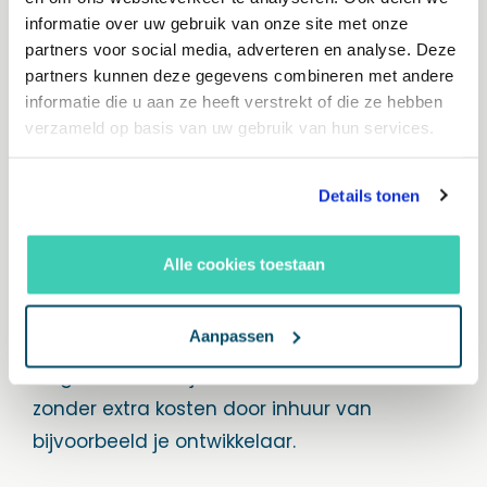
Shopware is het enige pakket dat ervoor kan
informatie over uw gebruik van onze site met onze
zorgen dat je zelf de touwtjes in handen
partners voor social media, adverteren en analyse. Deze
partners kunnen deze gegevens combineren met andere
hebt. Homepage geheel zelf aanpassen?
informatie die u aan ze heeft verstrekt of die ze hebben
Zelf eenvoudig mooie banners maken?
verzameld op basis van uw gebruik van hun services.
Landingspagina’s zelf ontwikkelen en
publiceren?
Details tonen
Alle cookies toestaan
Dit zijn slechts drie erg krachtige tools die
Shopware je geeft (en zonder tussenkomst
Aanpassen
van een ontwerper of ontwikkelaar!). Dit
zorgt ervoor dat je zelf snel kunt schakelen
zonder extra kosten door inhuur van
bijvoorbeeld je ontwikkelaar.