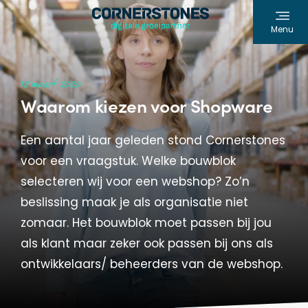
Menu
12 maart 2020
Waarom kiezen voor Shopware
Een aantal jaar geleden stond Cornerstones
voor een vraagstuk. Welke bouwblok
selecteren wij voor een webshop? Zo’n
beslissing maak je als organisatie niet
zomaar. Het bouwblok moet passen bij jou
als klant maar zeker ook passen bij ons als
ontwikkelaars/ beheerders van de webshop.