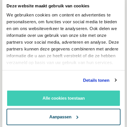
Bedrijfsinformatie – zoals
Deze website maakt gebruik van cookies
openingstijden, adres en
We gebruiken cookies om content en advertenties te
contactgegevens
personaliseren, om functies voor social media te bieden
Evenementen – met datum, locatie en
en om ons websiteverkeer te analyseren. Ook delen we
informatie over uw gebruik van onze site met onze
ticketinformatie
partners voor social media, adverteren en analyse. Deze
Artikelen
en blogs – met auteur,
partners kunnen deze gegevens combineren met andere
publicatiedatum en categorie
informatie die u aan ze heeft verstrekt of die ze hebben
FAQ’s
en
recensies – waarmee Google
verzameld op basis van uw gebruik van hun services.
directe antwoorden of sterren kan
tonen in zoekresultaten
Details tonen
Door de juiste structured data toe te
Alle cookies toestaan
voegen, geef je Google context. Dat helpt
om jouw pagina’s beter te positioneren en
Aanpassen
relevanter te maken voor zoekopdrachten.