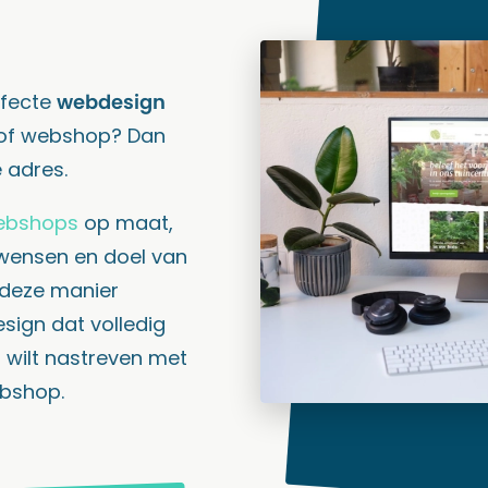
rfecte
webdesign
 of webshop? Dan
e adres.
ebshops
op maat,
wensen en doel van
 deze manier
sign dat volledig
j wilt nastreven met
ebshop.