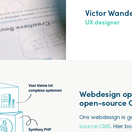
Victor Wand
UX designer
Webdesign op 
open-source
Ons webdesign is 
source CMS
. Hier b