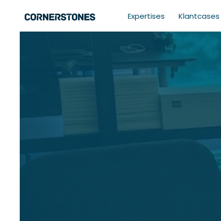
Expertises
Klantcases